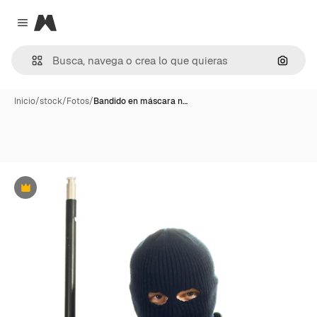
Magnific
Close menu
Buscar
Inicio
/
stock
/
Fotos
/
Bandido en máscara n…
Premium