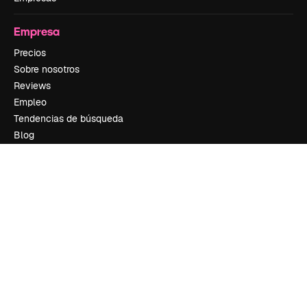
Empresa
Precios
Sobre nosotros
Reviews
Empleo
Tendencias de búsqueda
Blog
Eventos
Slidesgo
Vender contenido
Sala de prensa
¿Buscas magnific.ai?
Síguenos
Atención al cliente
Instagram
YouTube