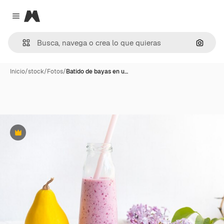
Magnific
Close menu
Buscar
Inicio
/
stock
/
Fotos
/
Batido de bayas en u…
Premium