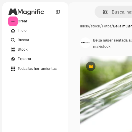
Crear
Inicio
/
stock
/
Fotos
/
Bella muje
Inicio
Buscar
Bella mujer sentada al
makistock
Stock
Explorar
Todas las herramientas
Premium