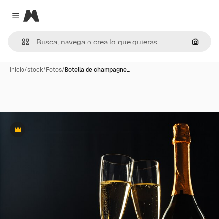
Magnific
Close menu
Buscar
Inicio
/
stock
/
Fotos
/
Botella de champagne…
Premium