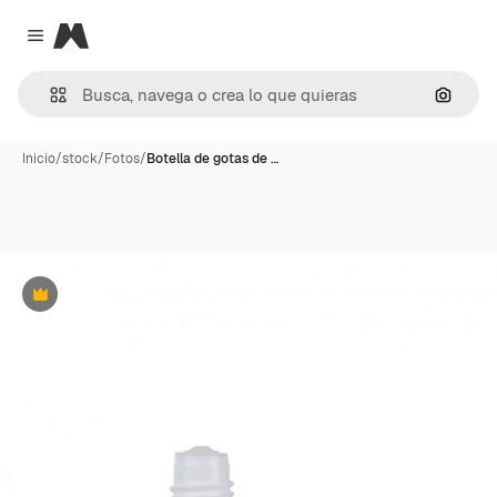
Magnific
Close menu
Buscar
Inicio
/
stock
/
Fotos
/
Botella de gotas de …
Premium