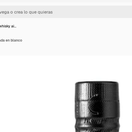
whisky ai…
ada en blanco