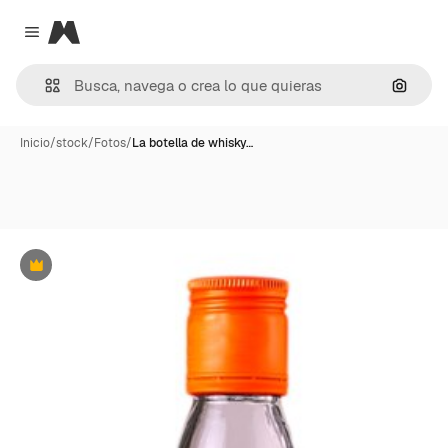
Magnific
Close menu
Buscar
Inicio
/
stock
/
Fotos
/
La botella de whisky…
Premium