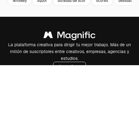
whiskey
liquor
botellas de licor
licores
bebidas
La plataforma creativa para dirigir tu mejor trabajo. Más de un
millón de suscriptores entre creativos, empresas, agencias y
estudios.
Español
Productos
Spaces
Asistente de IA
Generador de imágenes
Generador de vídeos
Texto a voz
Contenido de stock
MCP para Claude/ChatGPT
Nuevo