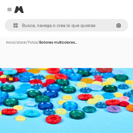
Magnific
Close menu
Buscar
Inicio
/
stock
/
Fotos
/
Botones multicolores…
Premium