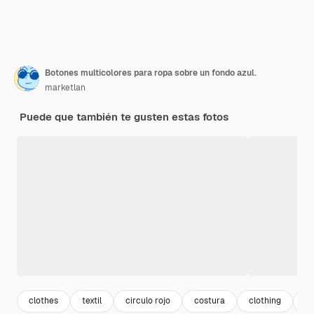
Botones multicolores para ropa sobre un fondo azul.
marketlan
Puede que también te gusten estas fotos
clothes
textil
circulo rojo
costura
clothing
pa