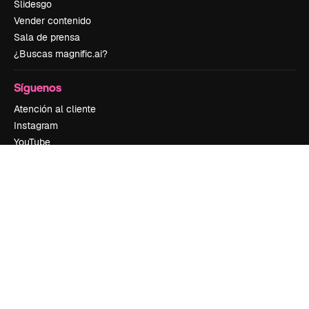
Slidesgo
Vender contenido
Sala de prensa
¿Buscas magnific.ai?
Síguenos
Atención al cliente
Instagram
YouTube
LinkedIn
TikTok
Discord
X
Reddit
Copyright © 2010-
2026
Freepik Company S.L.U.
Todos los derechos
reservados
.