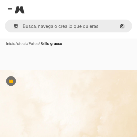
Magnific
Close menu
Buscar
Inicio
/
stock
/
Fotos
/
Brillo grueso
Premium