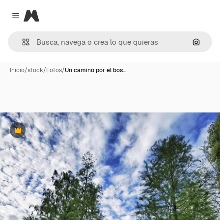
Magnific
Close menu
Buscar
Inicio
/
stock
/
Fotos
/
Un camino por el bos…
Premium