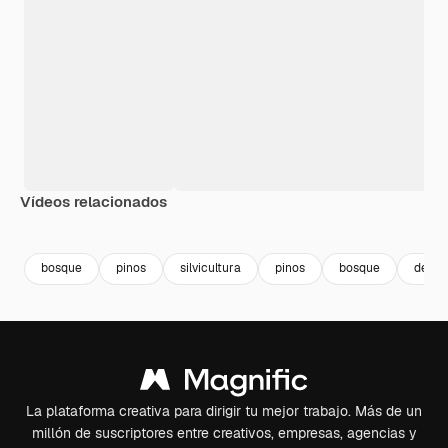
Vídeos relacionados
Premium
Premium
Premium
Premium
bosque
pinos
silvicultura
pinos
bosque
del pa
La plataforma creativa para dirigir tu mejor trabajo. Más de un
millón de suscriptores entre creativos, empresas, agencias y