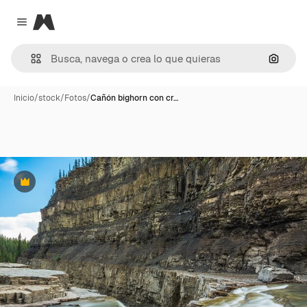
Magnific
Close menu
Buscar
Inicio
/
stock
/
Fotos
/
Cañón bighorn con cr…
Premium