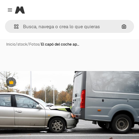
Magnific
Close menu
Buscar
Inicio
/
stock
/
Fotos
/
El capó del coche ap…
Premium