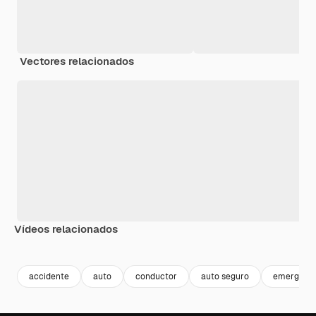
Vectores relacionados
Vídeos relacionados
Premium
Premium
Premium
Premium
accidente
auto
conductor
auto seguro
emergenc