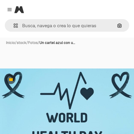
Magnific
Close menu
Buscar
Inicio
/
stock
/
Fotos
/
Un cartel azul con u…
Premium