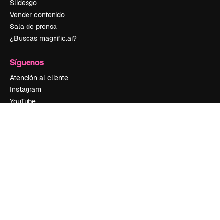
Slidesgo
Vender contenido
Sala de prensa
¿Buscas magnific.ai?
Síguenos
Atención al cliente
Instagram
YouTube
LinkedIn
TikTok
Discord
X
Reddit
Copyright © 2010-
2026
Freepik Company S.L.U.
Todos los derechos
reservados
.