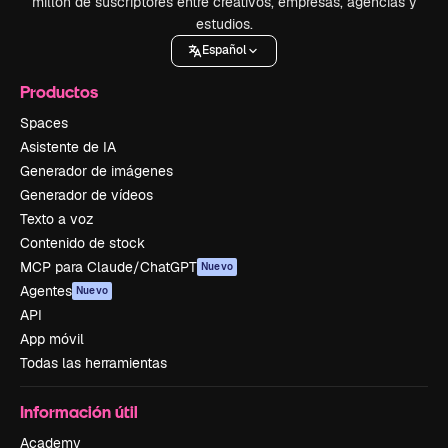
millón de suscriptores entre creativos, empresas, agencias y
estudios.
Español
Productos
Spaces
Asistente de IA
Generador de imágenes
Generador de vídeos
Texto a voz
Contenido de stock
MCP para Claude/ChatGPT
Nuevo
Agentes
Nuevo
API
App móvil
Todas las herramientas
Información útil
Academy