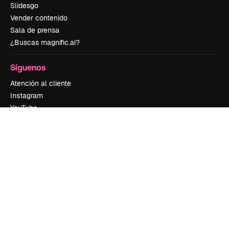
Slidesgo
Vender contenido
Sala de prensa
¿Buscas magnific.ai?
Síguenos
Atención al cliente
Instagram
YouTube
LinkedIn
TikTok
Discord
X
Reddit
Copyright © 2010-
2026
Freepik Company S.L.U.
Todos los derechos
reservados
.