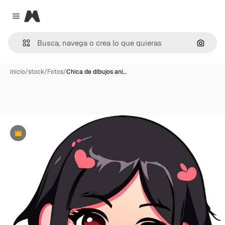
Magnific
Close menu
Buscar
Inicio
/
stock
/
Fotos
/
Chica de dibujos ani…
Premium