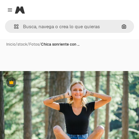
Magnific
Close menu
Buscar
Inicio
/
stock
/
Fotos
/
Chica sonriente con …
Premium