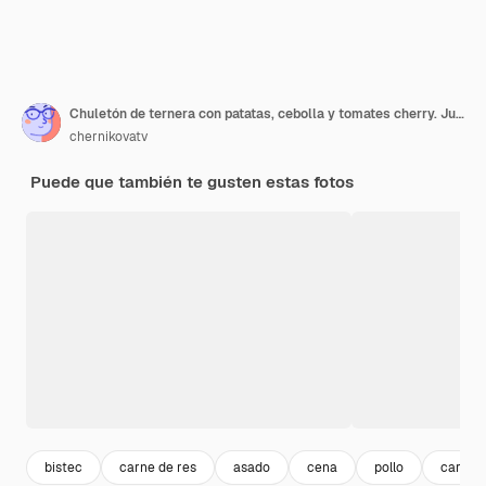
Chuletón de ternera con patatas, cebolla y tomates cherry. Jugoso bistec con mantequilla aromatizada
chernikovatv
Puede que también te gusten estas fotos
bistec
carne de res
asado
cena
pollo
carnes 