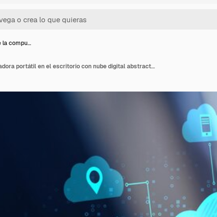
e la compu…
Close up de la computadora portátil en el escritorio con nube digital abstracta en un fondo borroso Base de datos y concepto de tecnología de computación en la nube