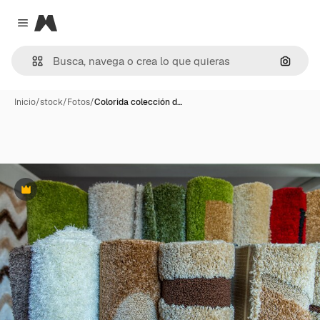
Magnific
Close menu
Buscar
Inicio
/
stock
/
Fotos
/
Colorida colección d…
Premium