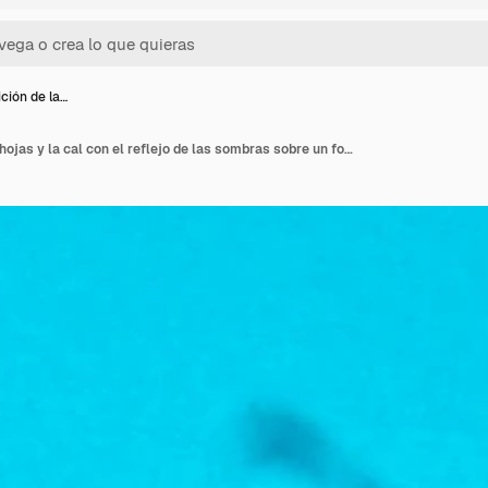
ción de la…
La composición de las hojas y la cal con el reflejo de las sombras sobre un fondo azul con espacio de copia. Fruta ecológica. Endecha plana