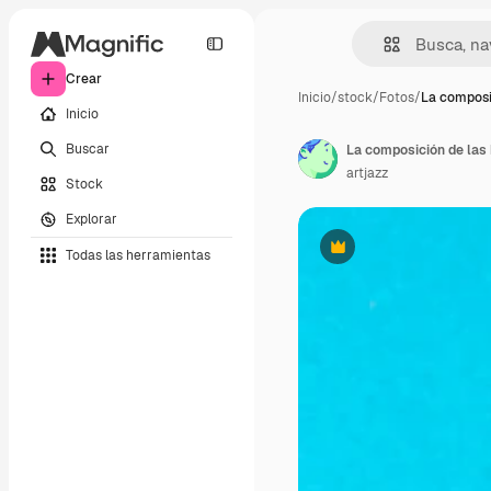
Crear
Inicio
/
stock
/
Fotos
/
La composi
Inicio
Buscar
artjazz
Stock
Explorar
Todas las herramientas
Premium