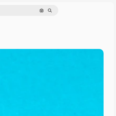
Buscar por imagen
Buscar