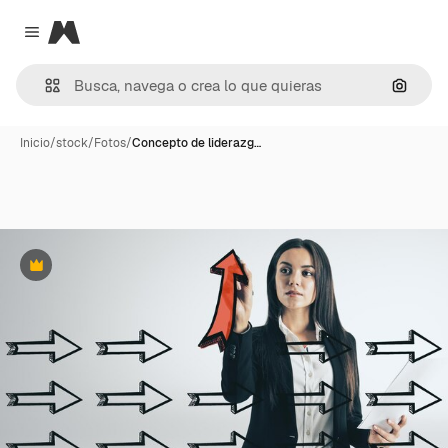
Magnific
Close menu
Buscar
Inicio
/
stock
/
Fotos
/
Concepto de liderazg…
Premium