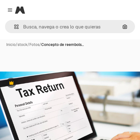
Magnific
Close menu
Buscar
Inicio
/
stock
/
Fotos
/
Concepto de reembols…
Premium