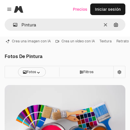
Magnific
Precios
Iniciar sesión
Close menu
Borrar
Buscar
Crea una imagen con IA
Crea un vídeo con IA
Textura
Retrato
Fotos De Pintura
Fotos
Filtros