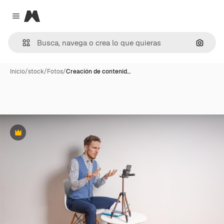
Magnific
Close menu
Buscar
Inicio
/
stock
/
Fotos
/
Creación de contenid…
Premium