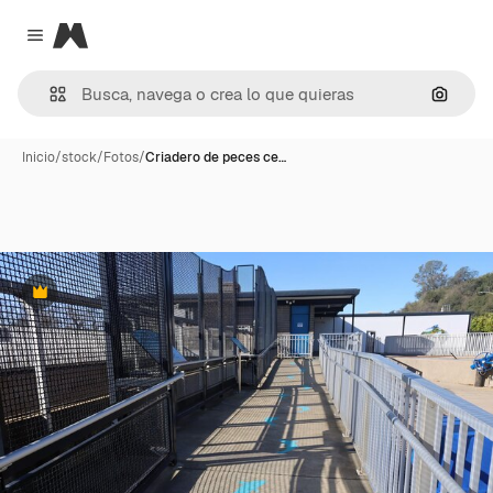
Magnific
Close menu
Buscar
Inicio
/
stock
/
Fotos
/
Criadero de peces ce…
Premium