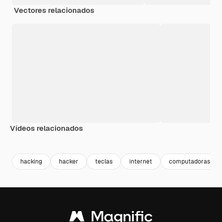
Vectores relacionados
Vídeos relacionados
Premium
Premium
Generado por IA
Premium
Premium
Generado p
hacking
hacker
teclas
internet
computadoras