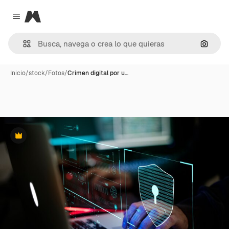
Magnific
Close menu
Buscar
Inicio
/
stock
/
Fotos
/
Crimen digital por u…
Premium