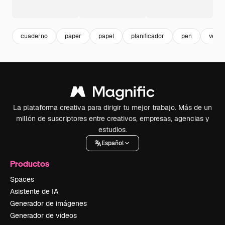
cuaderno
paper
papel
planificador
pen
verif
La plataforma creativa para dirigir tu mejor trabajo. Más de un
millón de suscriptores entre creativos, empresas, agencias y
estudios.
Español
Productos
Spaces
Asistente de IA
Generador de imágenes
Generador de vídeos