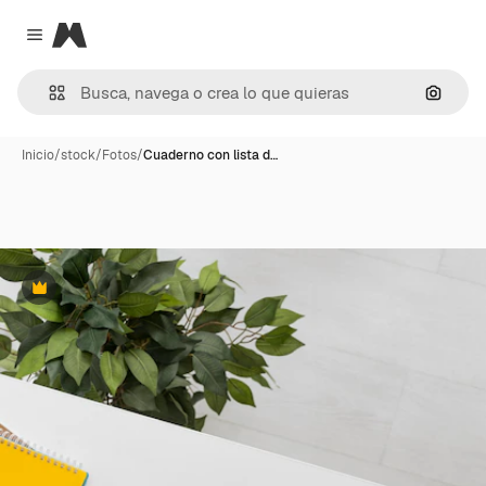
Magnific
Close menu
Buscar
Inicio
/
stock
/
Fotos
/
Cuaderno con lista d…
Premium