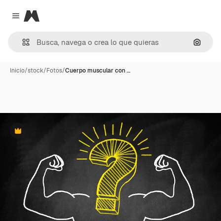
Magnific
Close menu
Buscar
Inicio
/
stock
/
Fotos
/
Cuerpo muscular con …
Premium