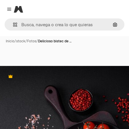
Magnific
Close menu
Buscar
Inicio
/
stock
/
Fotos
/
Delicioso bistec de …
Premium