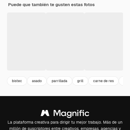
Puede que también te gusten estas fotos
bistec
asado
parrillada
grill
carne de res
cost
La plataforma creativa para dirigir tu mejor trabajo. Más de un
millón de suscriptores entre creativos, empresas, agencias y