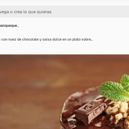
 panqueque…
Deliciosos panqueques con nuez de chocolate y salsa dulce en un plato sobre fondo de madera