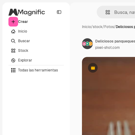
Crear
Inicio
/
stock
/
Fotos
/
Deliciosos
Inicio
Buscar
pixel-shot.com
Stock
Explorar
Todas las herramientas
Premium