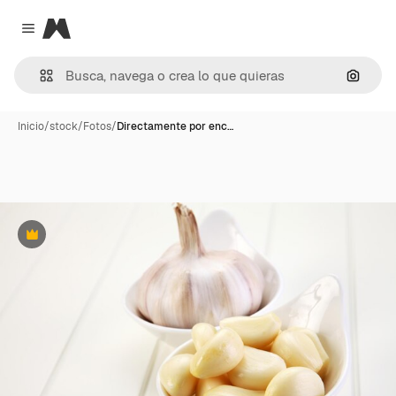
Magnific
Close menu
Buscar
Inicio
/
stock
/
Fotos
/
Directamente por enc…
Premium