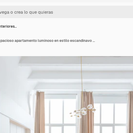
nteriores…
Diseño de interiores espacioso apartamento luminoso en estilo escandinavo y cálidos colores blanco pastel y beige. Muebles de moda en la sala de estar y detalles modernos en el área de la cocina.