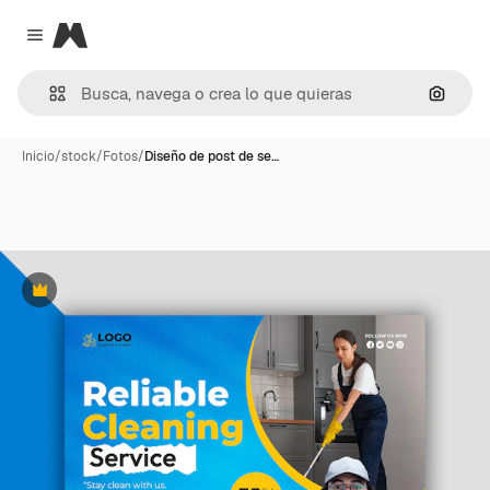
Magnific
Close menu
Buscar
Inicio
/
stock
/
Fotos
/
Diseño de post de se…
Premium