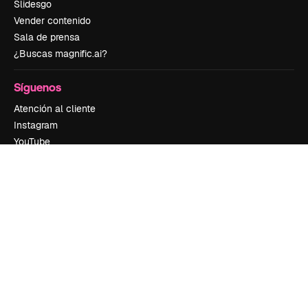
Slidesgo
Vender contenido
Sala de prensa
¿Buscas magnific.ai?
Síguenos
Atención al cliente
Instagram
YouTube
LinkedIn
TikTok
Discord
X
Reddit
Copyright © 2010-
2026
Freepik Company S.L.U.
Todos los derechos
reservados
.