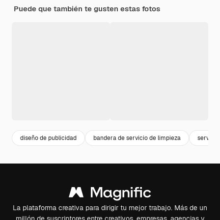
Puede que también te gusten estas fotos
diseño de publicidad
bandera de servicio de limpieza
servicio
La plataforma creativa para dirigir tu mejor trabajo. Más de un
millón de suscriptores entre creativos, empresas, agencias y