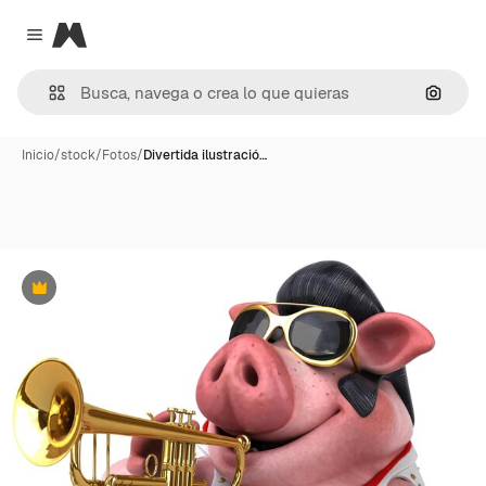
Magnific
Close menu
Buscar
Inicio
/
stock
/
Fotos
/
Divertida ilustració…
Premium