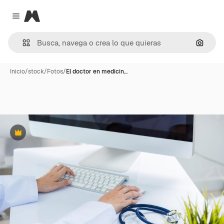
Magnific
Close menu
Buscar
Inicio
/
stock
/
Fotos
/
El doctor en medicin…
Premium