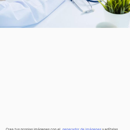
Crea tus propias imágenes con el
generador de imágenes
y edítalas