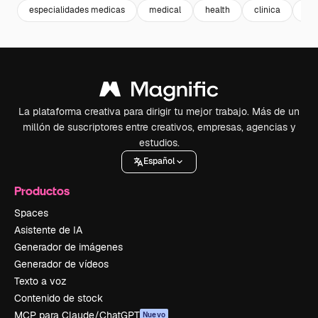
especialidades medicas
medical
health
clinica
eq
La plataforma creativa para dirigir tu mejor trabajo. Más de un
millón de suscriptores entre creativos, empresas, agencias y
estudios.
Español
Productos
Spaces
Asistente de IA
Generador de imágenes
Generador de vídeos
Texto a voz
Contenido de stock
MCP para Claude/ChatGPT
Nuevo