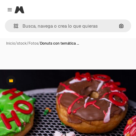
Magnific
Close menu
Buscar
Inicio
/
stock
/
Fotos
/
Donuts con temática …
Premium