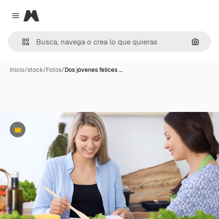
Magnific
Close menu
Buscar
Inicio
/
stock
/
Fotos
/
Dos jóvenes felices …
Premium