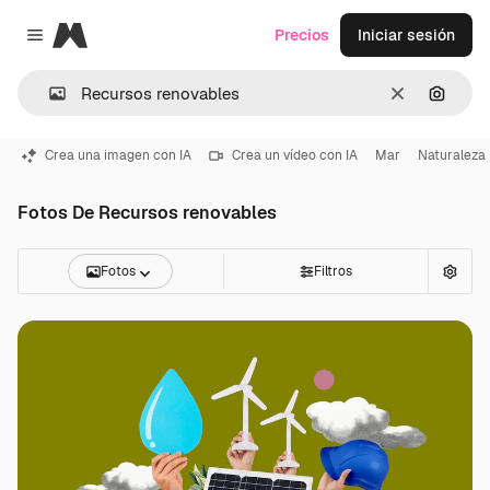
Magnific
Precios
Iniciar sesión
Close menu
Borrar
Buscar
Crea una imagen con IA
Crea un vídeo con IA
Mar
Naturaleza
Fotos De Recursos renovables
Fotos
Filtros