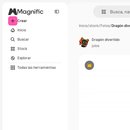
Crear
Inicio
/
stock
/
Fotos
/
Dragón div
Inicio
Buscar
Dragón divertido
julos
Stock
Explorar
Todas las herramientas
Premium