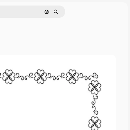
Buscar por imagen
Buscar