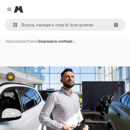
Magnific
Close menu
Buscar
Inicio
/
stock
/
Fotos
/
Empresario confiado …
Premium