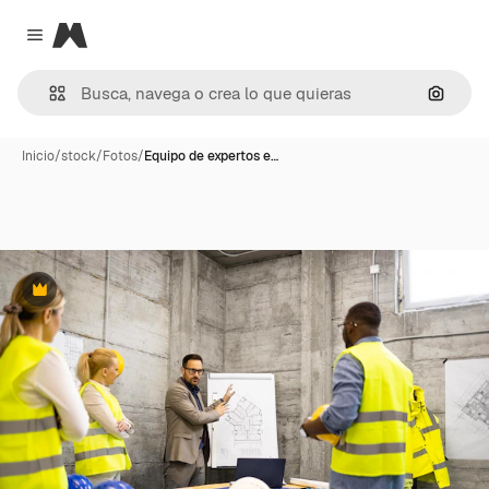
Magnific
Close menu
Buscar
Inicio
/
stock
/
Fotos
/
Equipo de expertos e…
Premium