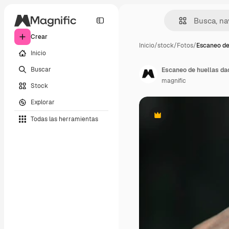
Crear
Inicio
/
stock
/
Fotos
/
Escaneo de
Inicio
Buscar
Escaneo de huellas dac
magnific
Stock
Explorar
Todas las herramientas
Premium