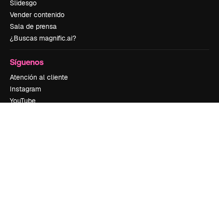
Slidesgo
Vender contenido
Sala de prensa
¿Buscas magnific.ai?
Síguenos
Atención al cliente
Instagram
YouTube
LinkedIn
TikTok
Discord
X
Reddit
Copyright © 2010-
2026
Freepik Company S.L.U.
Todos los derechos
reservados
.