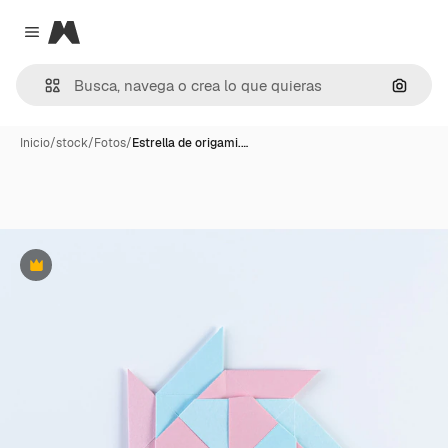
Magnific
Close menu
Buscar
Inicio
/
stock
/
Fotos
/
Estrella de origami.…
Premium