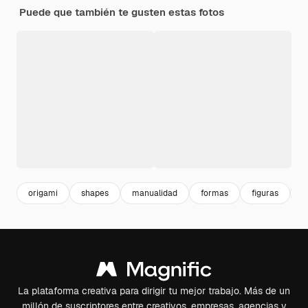
Puede que también te gusten estas fotos
origami
shapes
manualidad
formas
figuras
y
La plataforma creativa para dirigir tu mejor trabajo. Más de un
millón de suscriptores entre creativos, empresas, agencias y