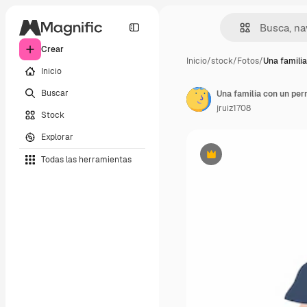
Crear
Inicio
/
stock
/
Fotos
/
Una familia
Inicio
Buscar
Una familia con un per
jruiz1708
Stock
Explorar
Todas las herramientas
Premium