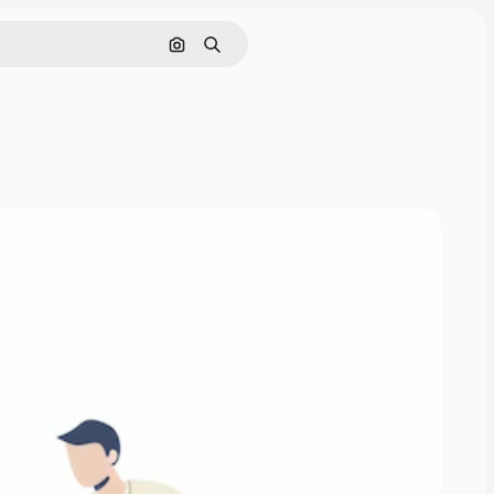
Buscar por imagen
Buscar