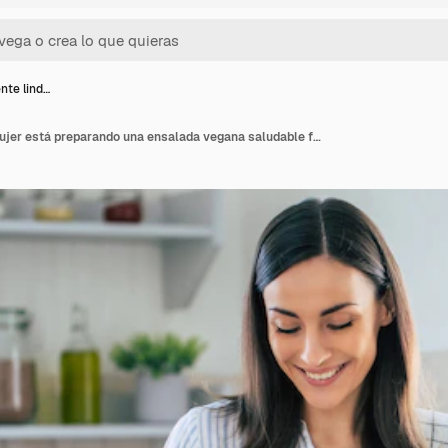
ente lind…
Feliz sonriente linda mujer está preparando una ensalada vegana saludable fresca con muchas verduras en la cocina de casa y está probando una nueva receta