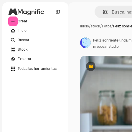
Crear
Inicio
/
stock
/
Fotos
/
Feliz sonri
Inicio
Buscar
myoceanstudio
Stock
Explorar
Todas las herramientas
Premium