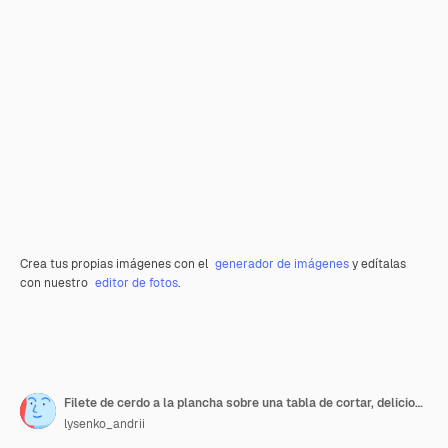
Crea tus propias imágenes con el
generador de imágenes
y edítalas
con nuestro
editor de fotos
.
Filete de cerdo a la plancha sobre una tabla de cortar, deliciosos trozos de carne, una copa de vino tinto. Cena para dos. Cuchillo y tenedor
lysenko_andrii