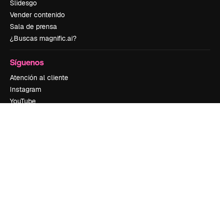
Slidesgo
Vender contenido
Sala de prensa
¿Buscas magnific.ai?
Síguenos
Atención al cliente
Instagram
YouTube
LinkedIn
TikTok
Discord
X
Reddit
Copyright © 2010-
2026
Freepik Company S.L.U.
Todos los derechos
reservados
.