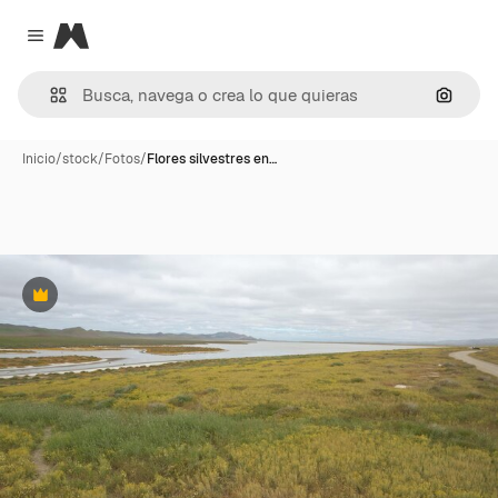
Magnific
Close menu
Buscar
Inicio
/
stock
/
Fotos
/
Flores silvestres en…
Premium