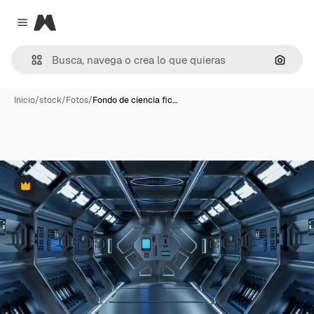
Magnific
Close menu
Buscar
Inicio
/
stock
/
Fotos
/
Fondo de ciencia fic…
Premium