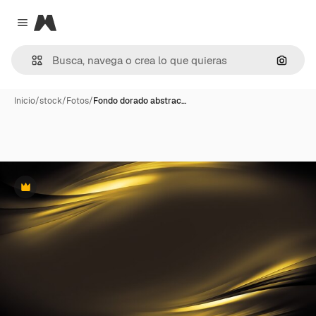
Magnific
Close menu
Buscar
Inicio
/
stock
/
Fotos
/
Fondo dorado abstrac…
Premium