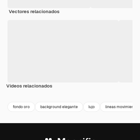
Vectores relacionados
Vídeos relacionados
Premium
Premium
Premium
Premium
Generado p
fondo oro
background elegante
lujo
lineas movimiento