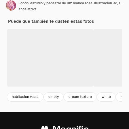
Fondo, estudio y pedestal de luz blanca rosa. Ilustración 3d, renderizado 3d.
angelatriks
Puede que también te gusten estas fotos
habitacion vacia
empty
cream texture
white
habi