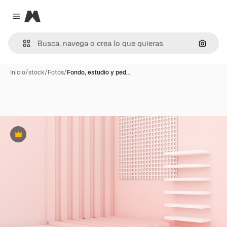
Magnific
Close menu
Buscar
Inicio
/
stock
/
Fotos
/
Fondo, estudio y ped…
Premium